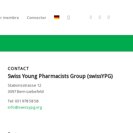
ir membre
Connecter
CONTACT
Swiss Young Pharmacists Group (swissYPG)
Stationsstrasse 12
3097 Bern-Liebefeld
Tel: 031 978 58 58
info@swissypg.org